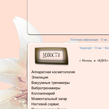
Полезная информация
О нас
Sunpeople
>
О нас
>
Ко
г. Москва, м. «ВДНХ» 
Аппаратная косметология
Эпиляция
Вакуумные тренажеры
Вибротренажеры
Коллагенарий
Моментальный загар
Ногтевой сервис