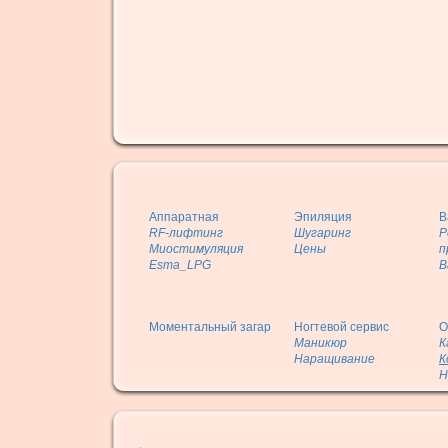
Аппаратная
Эпиляция
В
RF-лифтинг
Шугаринг
Р
Миостимуляция
Цены
п
Esma_LPG
В
Моментальный загар
Ногтевой сервис
О
Маникюр
К
Наращивание
К
Н
.